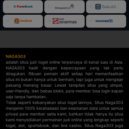
06-08-2026
06-08-2026
07-08-2026
06-08-2026
0529
3253
3586
5625
AQUARIUS 4D
PISCES 4D
3D JEPANG
4D JEPANG
07-08-2026
07-08-2026
07-08-2026
07-08-2026
9489
1002
487
2652
5D XSMN
5D XSMT
3D BARBADOS
3D TAIWAN
07-08-2026
07-08-2026
07-08-2026
06-08-2026
79240
00142
485
107
NAGA303
4D SAINT
4D JAMAICA
5D SRI LANKA
5D CHINA
LUCIA
SPORTS
adalah situs judi togel online terpercaya di kenal luas di Asia.
07-08-2026
06-08-2026
NAGA303 hadir dengan kepercayaan yang tak perlu
07-08-2026
06-08-2026
8094
47186
7187
22158
diragukan. Ribuan pemain aktif setiap hari memanfaatkan
situs ini bukan hanya untuk bermain, tapi juga untuk mengejar
3D SAINT
3D SPAIN
5D SPORT
3D GRENADA
LUCIA
TOTO
peluang menang besar. Lewat tampilan situs yang simpel,
07-08-2026
05-08-2026
07-08-2026
07-08-2026
user-friendly, dan bebas blokir, para member bisa login kapan
884
94567
261
958
saja tanpa hambatan.
Tidak seperti kebanyakan situs togel lainnya, Situs Naga303
3D ECUADOR
3D UKRAINE
3D DOMINICA
4D GRENADA
menjamin 100% kerahasiaan dan keamanan data untuk semua
07-08-2026
07-08-2026
07-08-2026
07-08-2026
810
893
617
4502
privasi para member setia kami, bahkan tidak hanya itu situs
kami menyediakan permainan judi online yang lengkap seperti
4D CURACAO
4D BONAIRE
3D JAMAICA
4D ASTRO
togel, slot, sportsbook, dan live casino. Situs Naga303 juga
07-08-2026
07-08-2026
07-08-2026
07-08-2026