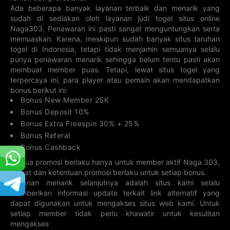
4D EASTASIA
4D TAIPEI101
4D
4D WESTASIA
SOUTHEAST
Ada beberapa banyak layanan terbaik dan menarik yang
07-08-2026
07-08-2026
06-08-2026
07-08-2026
sudah di sediakan oleh layanan judi togel situs online
7192
9083
9196
2037
Naga303. Penawaran ini pasti sangat menguntungkan serta
memuaskan. Karena, meskipun sudah banyak situs taruhan
4D SOUTHASIA
4D
4D
4D CARIBBEAN
CENTRALASIA
ASIAPACIFIC
togel di Indonesia, tetapi tidak menjamin semuanya selalu
06-08-2026
06-08-2026
07-08-2026
07-08-2026
punya penawaran menarik sehingga belum tentu pasti akan
5299
6034
8846
0381
membuat member puas. Tetapi, lewat situs togel yang
terpercaya ini, para player atau pemain akan mendapatkan
4D CAROLINA
4D GEORGIA
4D KENTUCKY
4D MAGNUM
bonus berikut ini:
07-08-2026
07-08-2026
07-08-2026
05-08-2026
2544
8055
0052
3072
Bonus New Member 25K
Bonus Deposit 10%
4D NEWJERSEY
4D MISSOURI
4D OREGON
4D
PENNSYLVANIA
Bonus Extra Freespin 30% + 25%
07-08-2026
07-08-2026
07-08-2026
07-08-2026
Bonus Referal
0105
2404
1878
1233
Bonus Cashback
4D TRINIDAD
5D
4D VIRGINIA
5D TAIPEI101
SAIGONTOTO
Semua promosi berlaku hanya untuk member aktif Naga 303,
07-08-2026
07-08-2026
07-08-2026
07-08-2026
syarat dan ketentuan promosi berlaku untuk setiap bonus.
12471
1472
7606
84287
Layanan menarik selanjutnya adalah situs kami selalu
memberikan informasi update terkait link alternatif yang
4D
4D ILLINOIS
4D SOUTH
4D TENNESSEE
CONNECTICUT
CAROLINA
dapat digunakan untuk mengakses situs web kami. Untuk
07-08-2026
07-08-2026
07-08-2026
07-08-2026
setiap member tidak perlu khawatir untuk kesulitan
9924
4303
9009
7896
mengakses