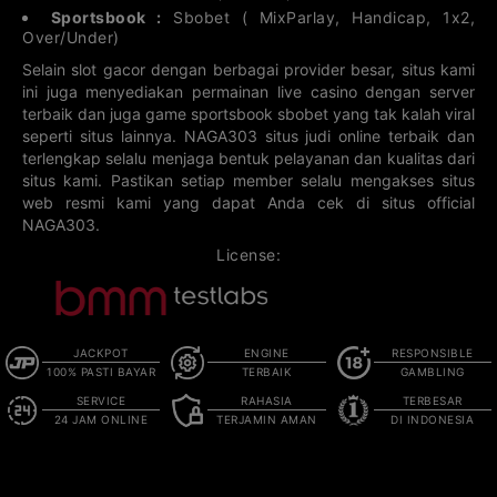
3D PCSO
3D
3D TENNESSEE
4D NEW
WASHINGTON
MEXICO
Sportsbook :
Sbobet ( MixParlay, Handicap, 1x2,
07-08-2026
07-08-2026
Over/Under)
07-08-2026
07-08-2026
676
4619
109
943
Selain slot gacor dengan berbagai provider besar, situs kami
3D TEXAS
4D OHIO
4D IOWA
4D MARYLAND
ini juga menyediakan permainan live casino dengan server
07-08-2026
07-08-2026
07-08-2026
07-08-2026
terbaik dan juga game sportsbook sbobet yang tak kalah viral
538
3862
3554
3842
seperti situs lainnya. NAGA303 situs judi online terbaik dan
terlengkap selalu menjaga bentuk pelayanan dan kualitas dari
4D NEW YORK
4D PUERTO
4D RHODE
4D VERMONT
RICO
ISLAND
situs kami. Pastikan setiap member selalu mengakses situs
07-08-2026
07-08-2026
07-08-2026
07-08-2026
web resmi kami yang dapat Anda cek di situs official
0473
6163
6148
6524
NAGA303.
4D
4D WEST
4D WISCONSIN
4D Atlantic
License:
WASHINGTON
VIRGINIA
CAN
DC
07-08-2026
07-08-2026
07-08-2026
07-08-2026
6396
6525
9524
7839
4D ONTARIO
4D QUEBEC
4D Western
4D DAMACAI
CAN
JACKPOT
ENGINE
RESPONSIBLE
100% PASTI BAYAR
TERBAIK
GAMBLING
07-08-2026
07-08-2026
07-08-2026
05-08-2026
7259
4005
2846
7113
SERVICE
RAHASIA
TERBESAR
24 JAM ONLINE
TERJAMIN AMAN
DI INDONESIA
4D Sport Toto
4D Ciudad
4D Prov
4D SANTA FE
Buenos
Buenos
07-08-2026
07-08-2026
05-08-2026
07-08-2026
4873
7960
1498
2203
© Copyright 2014 - 2026
. All Rights Reserved.