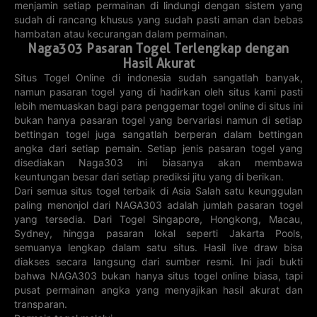
menjamin setiap permainan di lindungi dengan sistem yang
4318
1232
956
7486
sudah di rancang khusus yang sudah pasti aman dan bebas
hambatan atau kecurangan dalam permainan.
4D DOMINICA
3D IDAHO
3D KANSAS
5D LOUISIANA
Naga303 Pasaran Togel Terlengkap dengan
07-08-2026
07-08-2026
07-08-2026
07-08-2026
2680
270
259
35250
Hasil Akurat
Situs Togel Online di indonesia sudah sangatlah banyak,
3D LOUISIANA
3D MARYLAND
5D MARYLAND
5D
namun pasaran togel yang di hadirkan oleh situs kami pasti
PENNSYLVANIA
07-08-2026
lebih memuaskan bagi para penggemar togel online di situs ini
07-08-2026
07-08-2026
07-08-2026
90596
658
633
73927
bukan hanya pasaran togel yang bervariasi namun di setiap
bettingan togel juga sangatlah berperan dalam bettingan
5D
5D CAMBODIA
3D
3D GEORGIA
WASHINGTON
CONNECTICUT
angka dari setiap pemain. Setiap jenis pasaran togel yang
DC
disediakan Naga303 ini biasanya akan membawa
07-08-2026
07-08-2026
07-08-2026
07-08-2026
90272
38691
223
559
keuntungan besar dari setiap prediksi jitu yang di berikan.
Dari semua situs togel terbaik di Asia Salah satu keunggulan
3D INDIANA
3D IOWA
3D NEBRASKA
3D NEW
paling menonjol dari NAGA303 adalah jumlah pasaran togel
JERSEY
yang tersedia. Dari Togel Singapore, Hongkong, Macau,
07-08-2026
07-08-2026
07-08-2026
07-08-2026
261
660
983
638
Sydney, hingga pasaran lokal seperti Jakarta Pools,
semuanya lengkap dalam satu situs. Hasil live draw bisa
3D VIETLOTT
3D WESTERN
3D POLLA
3D ILLINOIS
MAX
CAN
CHILIE
diakses secara langsung dari sumber resmi. Ini jadi bukti
05-08-2026
07-08-2026
07-08-2026
bahwa NAGA303 bukan hanya situs togel online biasa, tapi
07-08-2026
302
744
179
134
pusat permainan angka yang menyajikan hasil akurat dan
transparan.
3D ONTARIO
3D QUEBEC
3D AU
3D DELAWARE
LOTTERYWEST