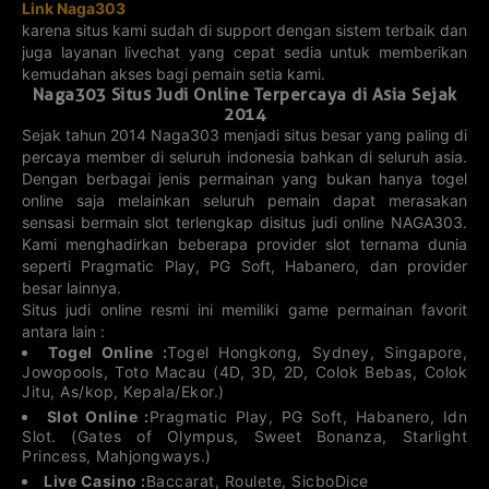
Link Naga303
5D FLORIDA
5D GEORGIA
4D TEXAS
4D ARKANSAS
karena situs kami sudah di support dengan sistem terbaik dan
07-08-2026
07-08-2026
07-08-2026
07-08-2026
74065
52613
0419
7280
juga layanan livechat yang cepat sedia untuk memberikan
kemudahan akses bagi pemain setia kami.
5D GERMANY
5D XSMB
4D CALIFORNIA
4D DELAWARE
Naga303 Situs Judi Online Terpercaya di Asia Sejak
07-08-2026
06-08-2026
07-08-2026
07-08-2026
2014
55573
26167
1417
4034
Sejak tahun 2014 Naga303 menjadi situs besar yang paling di
percaya member di seluruh indonesia bahkan di seluruh asia.
3D ARIZONA
3D ARKANSAS
4D IDAHO
4D INDIANA
Dengan berbagai jenis permainan yang bukan hanya togel
07-08-2026
07-08-2026
07-08-2026
07-08-2026
189
495
6376
6611
online saja melainkan seluruh pemain dapat merasakan
sensasi bermain slot terlengkap disitus judi online NAGA303.
3D CALIFORNIA
3D COLORADO
4D
3D FLORIDA
Kami menghadirkan beberapa provider slot ternama dunia
MISSISSIPPI
seperti Pragmatic Play, PG Soft, Habanero, dan provider
07-08-2026
07-08-2026
07-08-2026
07-08-2026
7932
172
893
956
besar lainnya.
Situs judi online resmi ini memiliki game permainan favorit
4D FLORIDA
4D LOUISIANA
3D MICHIGAN
3D NEW YORK
antara lain :
07-08-2026
07-08-2026
07-08-2026
07-08-2026
Togel Online :
Togel Hongkong, Sydney, Singapore,
1048
3157
524
408
Jowopools, Toto Macau (4D, 3D, 2D, Colok Bebas, Colok
Jitu, As/kop, Kepala/Ekor.)
3D OHIO
4D
4D MICHIGAN
3D OKLAHOMA
MASSACHUSET
Slot Online :
Pragmatic Play, PG Soft, Habanero, Idn
TS
Slot. (Gates of Olympus, Sweet Bonanza, Starlight
07-08-2026
07-08-2026
07-08-2026
07-08-2026
9296
943
6464
368
Princess, Mahjongways.)
Live Casino :
Baccarat, Roulete, SicboDice