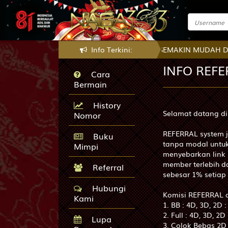
-1.00
HDP
1.00
1.07
Odds
-1.23
PLAY
n sistem DEPOSIT YANG SEMAKIN MUDAH Dengan FITUR Terbaru, Dep
Info Terkini:
Nottingh... vs
i
Leeds Un...
INFO REFE
22/08 22:00PM
Cara
Bermain
Nottingham
H
Forest
History
W
Leeds United
Selamat datang di
Nomor
0.25
HDP
-0.25
1.00
Odds
-1.13
REFERRAL system 
Buku
tanpa modal untu
Mimpi
PLAY
menyebarkan link 
member terlebih 
Referral
Udinese vs
sebesar 1% setiap
Como
i
22/08
Hubungi
23:30PM
Komisi REFERRAL a
Kami
1. BB : 4D, 3D, 2D 
H
Udinese
2. Full : 4D, 3D, 2D
Lupa
3. Colok Bebas 2D
W
Como