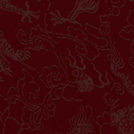
Brighton &
H
Hove Albion
W
Aston Villa
-0.25
HDP
0.25
1.04
Odds
-1.19
PLAY
Inter Mi... vs
i
Monza
22/08 23:30PM
H
Inter Milan
W
Monza
-1.75
HDP
1.75
-1.05
Odds
-1.07
PLAY
Paris Sa... vs
Rennes
i
24/08