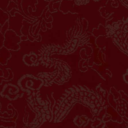
22/08 03:00AM
H
Arsenal
W
Coventry City
-2.00
HDP
2.00
-1.02
Odds
-1.11
PLAY
Newcastl... vs
i
Liverpoo...
23/08 23:30PM
Newcastle
H
United
W
Liverpool
0.25
HDP
-0.25
-1.07
Odds
-1.05
PLAY