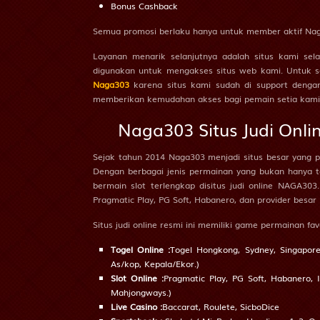
Bonus Cashback
-2.00
HDP
2.00
1.03
Odds
-1.16
Semua promosi berlaku hanya untuk member aktif Naga
PLAY
Layanan menarik selanjutnya adalah situs kami sela
digunakan untuk mengakses situs web kami. Untuk s
Racing S... vs
Naga303
karena situs kami sudah di support dengan
i
Villarre...
memberikan kemudahan akses bagi pemain setia kami
16/08 22:00PM
Naga303 Situs Judi Onli
Racing
H
Santander
Sejak tahun 2014 Naga303 menjadi situs besar yang pa
W
Villarreal
Dengan berbagai jenis permainan yang bukan hanya t
bermain slot terlengkap disitus judi online NAGA30
0.50
HDP
-0.50
-1.31
Odds
-1.13
Pragmatic Play, PG Soft, Habanero, dan provider besar 
PLAY
Situs judi online resmi ini memiliki game permainan favo
Parma Ca... vs
Togel Online :
Togel Hongkong, Sydney, Singapore
i
Cagliari
23/08 01:45AM
As/kop, Kepala/Ekor.)
Slot Online :
Pragmatic Play, PG Soft, Habanero, 
H
Parma Calcio
Mahjongways.)
Live Casino :
Baccarat, Roulete, SicboDice
W
Cagliari