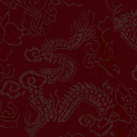
Rotterdam
W
Feyenoord
0.75
HDP
-0.75
1.03
Odds
-1.16
PLAY
SC Heere... vs
i
FC Twent...
09/08 21:45PM
SC
H
Heerenveen
FC Twente
W
Enschede
0.25
HDP
-0.25
-1.11
Odds
-1.01
PLAY
Gil Vice... vs
Rio Ave
i
10/08
02:30AM