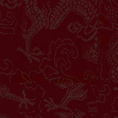
i
Juventus
23/08 23:30PM
H
Frosinone
W
Juventus
1.25
HDP
-1.25
-1.28
Odds
1.13
PLAY
Ipswich ... vs
i
Sunderla...
22/08 22:00PM
H
Ipswich Town
W
Sunderland
0.00
HDP
0.00
1.03
Odds
-1.17
PLAY
Brighton... vs
i
Aston Vi...
23/08 21:00PM