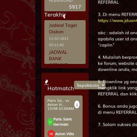
HONGKONG
Vallecano
REFERRAL
5917
Berita
-0.25
HDP
0.25
1.07
Odds
-1.05
Terakhir
3. Di menu REFER
https://www.jdua
PLAY
Jadwal Togel
Diskon
abc : adalah id an
Celta Vi... vs
i
Osasuna
11-02-2021
apabila user id a
16/08 22:00PM
"caplin"
05:11:40
JADWAL
H
Celta Vigo
4. Mulailah berp
BANK
ke forum, website 
OFFLINE
W
Osasuna
downline anda, m
23-09-2020
-0.50
HDP
0.50
1.06
Odds
-1.21
04:38:49
5. Downline yg an
BONUS
Hotmatch
mengklik link yan
PLAY
CASHBACK
REFERRAL dan kli
3% SETIAP
Paris Sa... vs
MINGGU-NYA
i
Aston Vi...
6. Bonus anda jug
13/08 02:00AM
10-11-2017
di menu REFERRAL
10:41:54
Paris Saint
H
7. Salam sukses d
Germain
W
Aston Villa