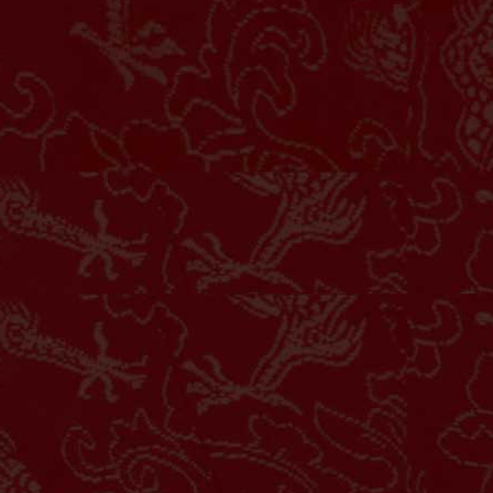
H
Gil Vicente
W
Rio Ave
-0.50
HDP
0.50
-1.06
Odds
-1.05
PLAY
Moreiren... vs
Sporting...
i
10/08
Promo
02:30AM
PROMO SBO SPORT
H
Moreirense
Sporting
W
Braga
0.75
HDP
-0.75
-1.01
Odds
-1.11
PLAY
RCD Espa... vs
i
Levante