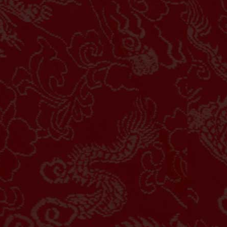
16/08 22:00PM
H
RCD Espanyol
W
Levante
-0.50
HDP
0.50
1.05
Odds
-1.20
PLAY
Manchest... vs
i
Bournemo...
23/08 21:00PM
Manchester
H
City
Bournemouth
W
AFC
-1.25
HDP
1.25
-1.05
Odds
-1.07
PLAY
Frosinon... vs